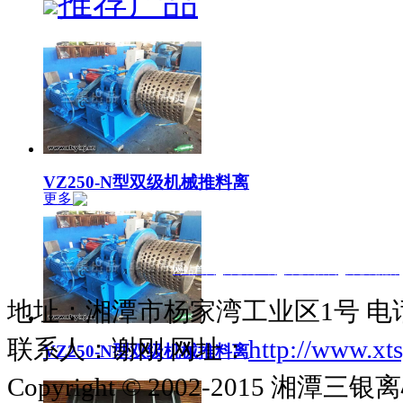
推荐产品
VZ250-N型双级机械推料离
更多
网站首页
|
离心机主机
|
离心机筛网
|
离心机配件
地址：湘潭市杨家湾工业区1号 电话：073
联系人：谢刚 网址：
http://www.xts
VZ250-N型双级机械推料离
Copyright © 2002-2015 