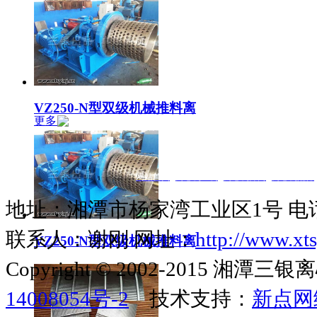
VZ250-N型双级机械推料离
更多
网站首页
|
离心机主机
|
离心机筛网
|
离心机配件
地址：湘潭市杨家湾工业区1号 电话：073
联系人：谢刚 网址：
http://www.xts
VZ250-N型双级机械推料离
Copyright © 2002-2015 
14008054号-2
技术支持：
新点网