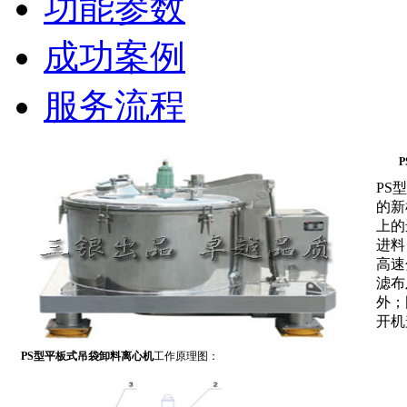
功能参数
成功案例
服务流程
PS
的新
上的
进料
高速
滤布
外；
开机
PS型平板式吊袋卸料离心机
工作原理图：