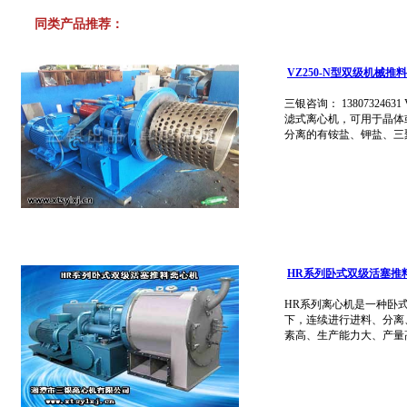
同类产品推荐：
VZ250-N型双级机械推
三银咨询： 13807324
滤式离心机，可用于晶体
分离的有铵盐、钾盐、三聚.
HR系列卧式双级活塞推
HR系列离心机是一种卧
下，连续进行进料、分离
素高、生产能力大、产量高.