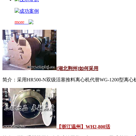
成功案例
more
[湖北荆州]如何采用
简介：采用HR500-N双级活塞推料离心机代替WG-1200型离心机.
【浙江温州】WH2-800活