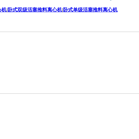
心机
|
卧式双级活塞推料离心机
|
卧式单级活塞推料离心机