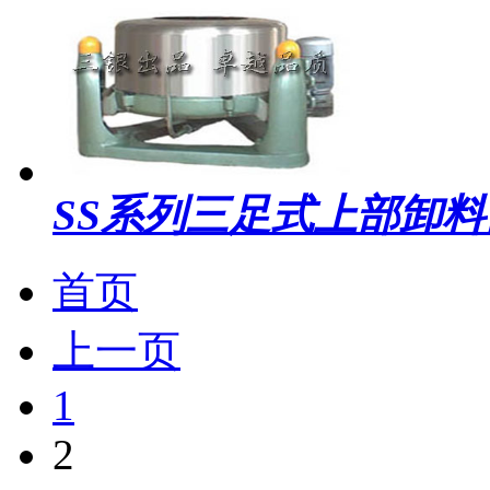
SS系列三足式上部卸
首页
上一页
1
2