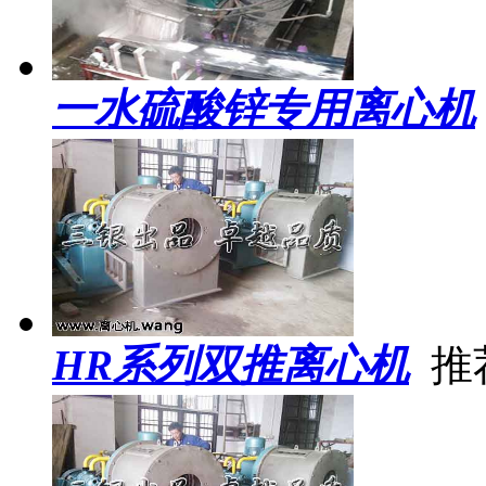
一水硫酸锌专用离心机
HR系列双推离心机
推