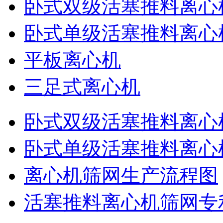
卧式双级活塞推料离心
卧式单级活塞推料离心
平板离心机
三足式离心机
卧式双级活塞推料离心
卧式单级活塞推料离心
离心机筛网生产流程图
活塞推料离心机筛网专