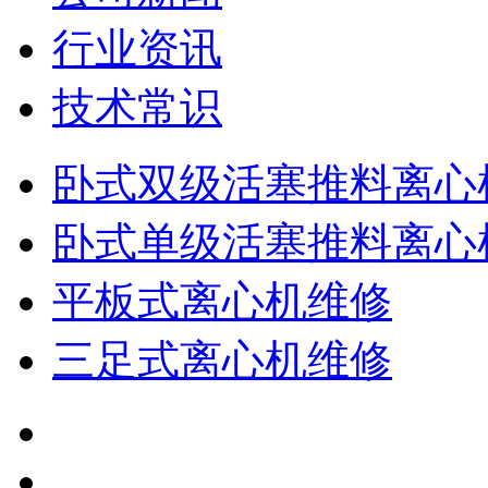
行业资讯
技术常识
卧式双级活塞推料离心
卧式单级活塞推料离心
平板式离心机维修
三足式离心机维修