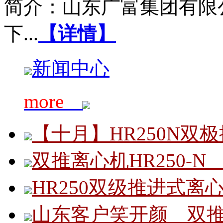
简介：山东广富集团有限
下...
【详情】
新闻中心
more
【十月】HR250N双
双推离心机HR250-
HR250双级推进式
山东客户笑开颜 双推料