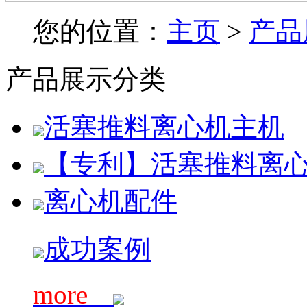
您的位置：
主页
>
产品
产品展示分类
活塞推料离心机主机
【专利】活塞推料离
离心机配件
成功案例
more