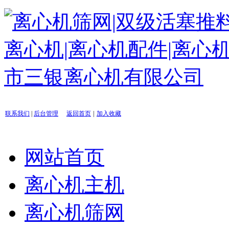
|
联系我们
|
后台管理
返回首页
加入收藏
网站首页
离心机主机
离心机筛网