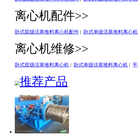
离心机配件>>
卧式双级活塞推料离心机配件
|
卧式单级活塞推料离心机
离心机维修>>
卧式双级活塞推料离心机
|
卧式单级活塞推料离心机
|
平
推荐产品