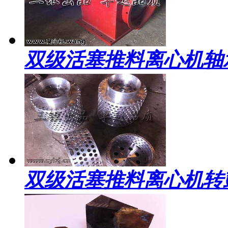
双级活塞推料离心机轴
双级活塞推料离心机转