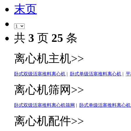
末页
共
3
页
25
条
离心机主机>>
卧式双级活塞推料离心机
|
卧式单级活塞推料离心机
|
平
离心机筛网>>
卧式双级活塞推料离心机筛网
|
卧式单级活塞推料离心机
离心机配件>>