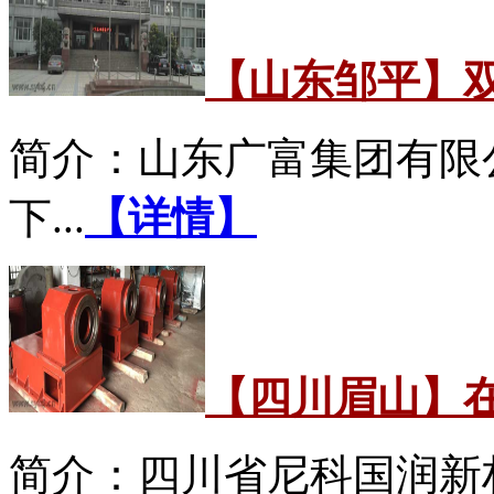
【山东邹平】
简介：山东广富集团有限
下...
【详情】
【四川眉山】
简介：四川省尼科国润新