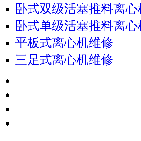
卧式双级活塞推料离心
卧式单级活塞推料离心
平板式离心机维修
三足式离心机维修