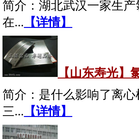
简介：湖北武汉一家生产
在...
【详情】
【山东寿光】
简介：是什么影响了离心
三...
【详情】