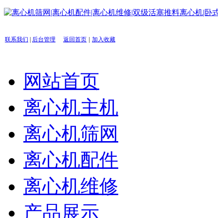
|
联系我们
|
后台管理
返回首页
加入收藏
网站首页
离心机主机
离心机筛网
离心机配件
离心机维修
产品展示