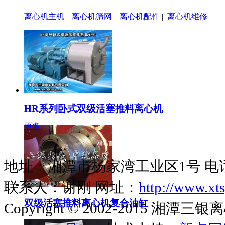
离心机主机
|
离心机筛网
|
离心机配件
|
离心机维修
|
HR系列卧式双级活塞推料离心机
更多
网站首页
|
离心机主机
|
离心机筛网
|
离心机配件
地址：湘潭市杨家湾工业区1号 电话：073
联系人：谢刚 网址：
http://www.xts
双级活塞推料离心机复合油缸
Copyright © 2002-2015 