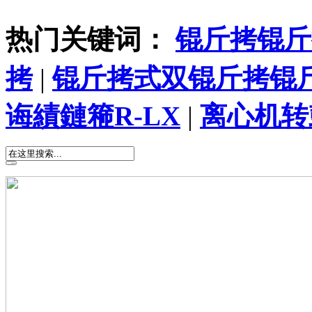
热门关键词：
锟斤拷锟斤
拷
|
锟斤拷式双锟斤拷锟
诲績鏈篐R-LX
|
离心机转