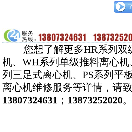
您想了解更多HR系列双
机、WH系列单级推料离心机
列
三足式离心机、PS
系列
平
离心机维修服务等详情，请
13807324631
；
13873252020