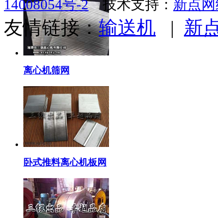
14008054号-2
技术支持：
新点网
友情链接：
输送机
|
新
离心机筛网
卧式推料离心机板网