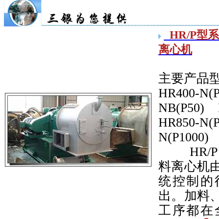
HR/P
离心机
主要产品
HR400-N(
NB(P50) 
HR850-N(
N(P1000)
HR/P
料离心机
统控制的
出。加料
工序都在