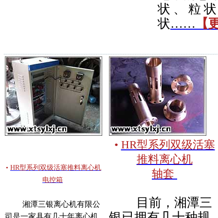
状、粒
状
……
【
•
HR型系列双级活塞
推料离心机
•
HR型系列双级活塞推料离心机
轴套
电控箱
目前，湘潭三
湘潭三银离心机有限公
银已拥有几十种规
司是一家具有几十年离心机