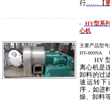
行
……
【
HY型系
心机
主要产品型号
HY-800NA 
HY
离心机是
卸料的过
速运转下
序，如进
燥、卸料