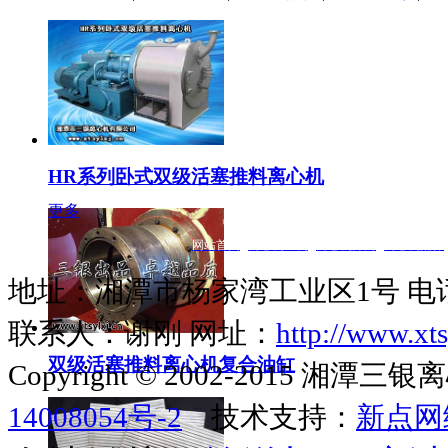
HR系列卧式双级活塞推料离心机
更多
网站首页
|
离心机主机
|
离心机筛网
|
离心机配件
地址：湘潭市杨家湾工业区1号 电话：073
联系人：谢刚 网址：
http://www.xts
双级活塞推料离心机复合油缸
Copyright © 2002-2015 
14008054号-2
技术支持：
新点网