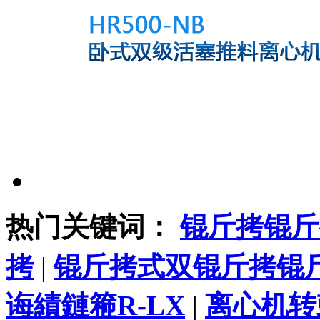
热门关键词：
锟斤拷锟斤
拷
|
锟斤拷式双锟斤拷锟
诲績鏈篐R-LX
|
离心机转