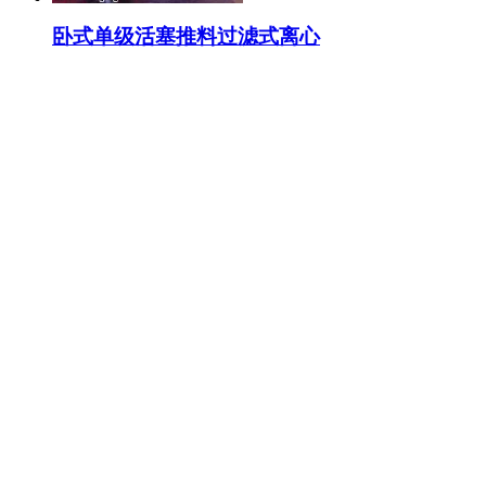
卧式单级活塞推料过滤式离心